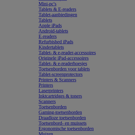
Mini-pc's
Tablets & E-readers
Tablet-aanbiedingen
Tablets
Apple iPads
Android-tablets
E-readers
Refurbished iPads
Kindertablets
Tablet- & e-reader-accessoires
Originele iPad-accessoires
Tablet- & e-readerhoesjes
Toetsenborden voor tablets
Tablet-screenprotectors
Printers & Scanners
Printers
Laserprinters
Inktcartridges & toners
Scanners
Toetsenborden
Gaming-toetsenborden
Draadloze toetsenborden
Toetsenbord- en muissets
Ergonomische toetsenborden
Muizen