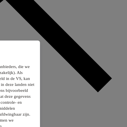
anbieders, die we
akelijk). Als
ld in de VS, kan
in deze landen niet
ns bijvoorbeeld
dat deze gegevens
controle- en
smiddelen
afdwingbaar zijn.
nemen we
n