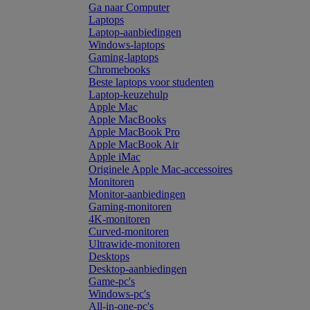
Ga naar Computer
Laptops
Laptop-aanbiedingen
Windows-laptops
Gaming-laptops
Chromebooks
Beste laptops voor studenten
Laptop-keuzehulp
Apple Mac
Apple MacBooks
Apple MacBook Pro
Apple MacBook Air
Apple iMac
Originele Apple Mac-accessoires
Monitoren
Monitor-aanbiedingen
Gaming-monitoren
4K-monitoren
Curved-monitoren
Ultrawide-monitoren
Desktops
Desktop-aanbiedingen
Game-pc's
Windows-pc's
All-in-one-pc's