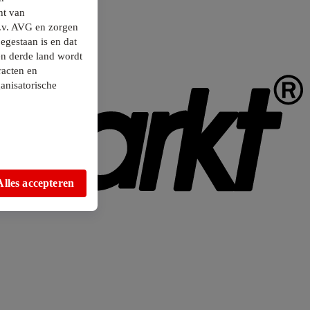
ht van
.v. AVG en zorgen
egestaan is en dat
en derde land wordt
racten en
anisatorische
Alles accepteren