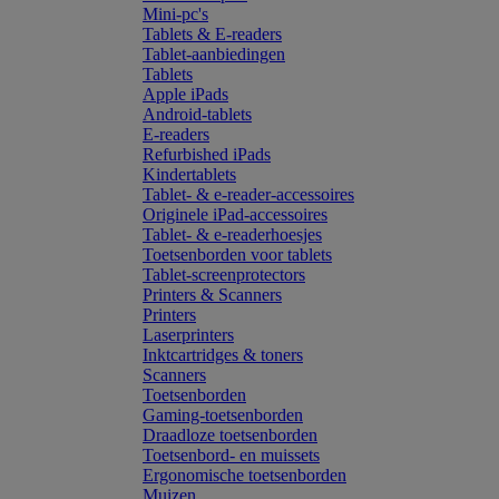
Mini-pc's
Tablets & E-readers
Tablet-aanbiedingen
Tablets
Apple iPads
Android-tablets
E-readers
Refurbished iPads
Kindertablets
Tablet- & e-reader-accessoires
Originele iPad-accessoires
Tablet- & e-readerhoesjes
Toetsenborden voor tablets
Tablet-screenprotectors
Printers & Scanners
Printers
Laserprinters
Inktcartridges & toners
Scanners
Toetsenborden
Gaming-toetsenborden
Draadloze toetsenborden
Toetsenbord- en muissets
Ergonomische toetsenborden
Muizen