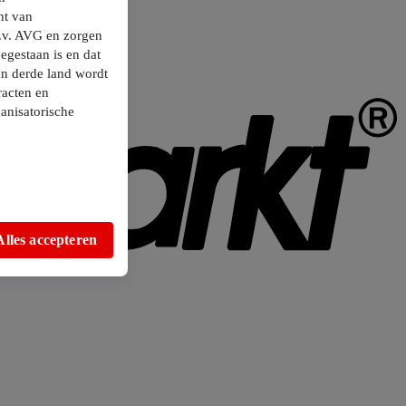
ht van
.v. AVG en zorgen
egestaan is en dat
en derde land wordt
racten en
anisatorische
Alles accepteren