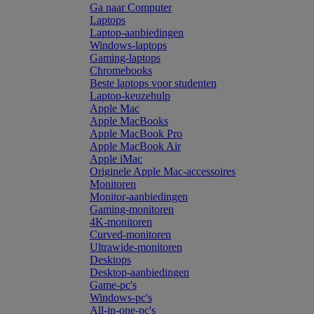
Ga naar Computer
Laptops
Laptop-aanbiedingen
Windows-laptops
Gaming-laptops
Chromebooks
Beste laptops voor studenten
Laptop-keuzehulp
Apple Mac
Apple MacBooks
Apple MacBook Pro
Apple MacBook Air
Apple iMac
Originele Apple Mac-accessoires
Monitoren
Monitor-aanbiedingen
Gaming-monitoren
4K-monitoren
Curved-monitoren
Ultrawide-monitoren
Desktops
Desktop-aanbiedingen
Game-pc's
Windows-pc's
All-in-one-pc's