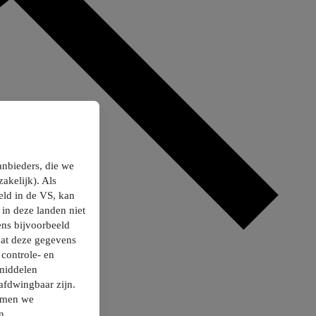
anbieders, die we
akelijk). Als
ld in de VS, kan
in deze landen niet
ns bijvoorbeeld
dat deze gegevens
controle- en
smiddelen
afdwingbaar zijn.
nemen we
n