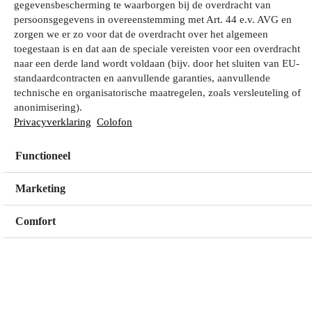
gegevensbescherming te waarborgen bij de overdracht van
persoonsgegevens in overeenstemming met Art. 44 e.v. AVG en
zorgen we er zo voor dat de overdracht over het algemeen
Wat zoek je?
toegestaan is en dat aan de speciale vereisten voor een overdracht
naar een derde land wordt voldaan (bijv. door het sluiten van EU-
standaardcontracten en aanvullende garanties, aanvullende
technische en organisatorische maatregelen, zoals versleuteling of
Mijn winkel
anonimisering).
Geen winkel geselecteerd
Privacyverklaring
Colofon
Functioneel
Kies een winkel
Kies een winkel
Marketing
Comfort