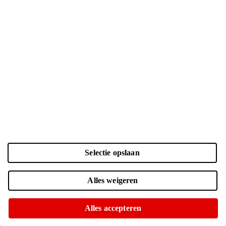
Kleur
Laden...
Zwart | 128 GB
| € 129.-
Voor 15:00 besteld, morgen in huis
Of op te halen in diverse winkels
Grijs | 128 GB
| € 127.-
Selectie opslaan
Online niet leverbaar
Ophalen is helaas niet mogelijk
Alles weigeren
Voorraadstatus
Alles accepteren
Voor 15:00 besteld, morgen in huis
Of op te halen in
kies winkel