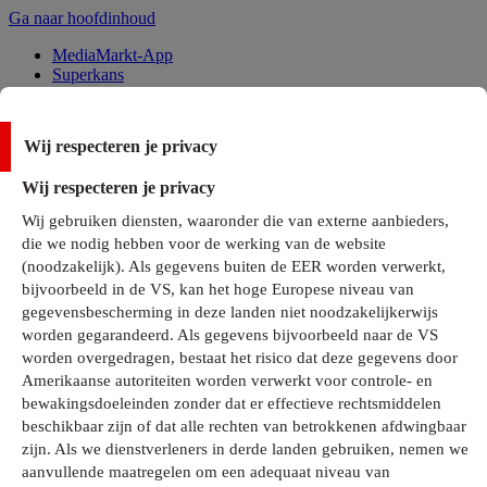
Ga naar hoofdinhoud
MediaMarkt-App
Superkans
Alle Deals
Wij respecteren je privacy
Onze services
Wij respecteren je privacy
Klantenservice
Wij gebruiken diensten, waaronder die van externe aanbieders,
MediaMarkt-Club
die we nodig hebben voor de werking van de website
Business Solutions
(noodzakelijk). Als gegevens buiten de EER worden verwerkt,
Outlet
bijvoorbeeld in de VS, kan het hoge Europese niveau van
Telefoonabonnementen
Cadeaukaarten
gegevensbescherming in deze landen niet noodzakelijkerwijs
MediaZine
worden gegarandeerd. Als gegevens bijvoorbeeld naar de VS
worden overgedragen, bestaat het risico dat deze gegevens door
Amerikaanse autoriteiten worden verwerkt voor controle- en
bewakingsdoeleinden zonder dat er effectieve rechtsmiddelen
beschikbaar zijn of dat alle rechten van betrokkenen afdwingbaar
zijn. Als we dienstverleners in derde landen gebruiken, nemen we
aanvullende maatregelen om een adequaat niveau van
Alle categorieën