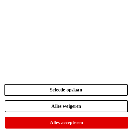
Selectie opslaan
Alles weigeren
Kleur en opslag
Laden...
Alles accepteren
Oranje | 256 GB
| € 1379.-