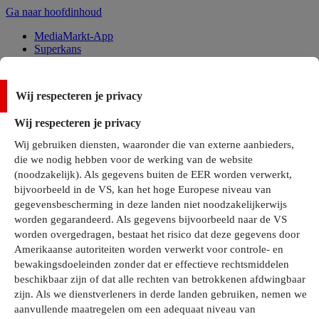
Ga naar hoofdinhoud
MediaMarkt-App
Superkans
Alle Deals
Wij respecteren je privacy
Onze services
Wij respecteren je privacy
Klantenservice
Wij gebruiken diensten, waaronder die van externe aanbieders,
MediaMarkt-Club
die we nodig hebben voor de werking van de website
Business Solutions
(noodzakelijk). Als gegevens buiten de EER worden verwerkt,
Outlet
bijvoorbeeld in de VS, kan het hoge Europese niveau van
Telefoonabonnementen
Cadeaukaarten
gegevensbescherming in deze landen niet noodzakelijkerwijs
MediaZine
worden gegarandeerd. Als gegevens bijvoorbeeld naar de VS
worden overgedragen, bestaat het risico dat deze gegevens door
Amerikaanse autoriteiten worden verwerkt voor controle- en
bewakingsdoeleinden zonder dat er effectieve rechtsmiddelen
beschikbaar zijn of dat alle rechten van betrokkenen afdwingbaar
zijn. Als we dienstverleners in derde landen gebruiken, nemen we
aanvullende maatregelen om een adequaat niveau van
Alle categorieën