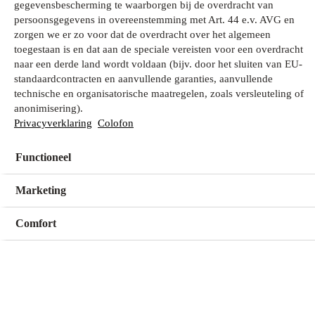
gegevensbescherming te waarborgen bij de overdracht van
persoonsgegevens in overeenstemming met Art. 44 e.v. AVG en
zorgen we er zo voor dat de overdracht over het algemeen
Wat zoek je?
toegestaan is en dat aan de speciale vereisten voor een overdracht
naar een derde land wordt voldaan (bijv. door het sluiten van EU-
standaardcontracten en aanvullende garanties, aanvullende
technische en organisatorische maatregelen, zoals versleuteling of
Mijn winkel
anonimisering).
Geen winkel geselecteerd
Privacyverklaring
Colofon
Functioneel
Kies een winkel
Kies een winkel
Marketing
Comfort