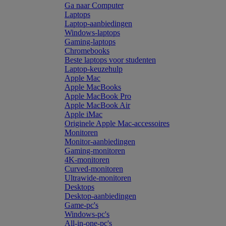
Ga naar Computer
Laptops
Laptop-aanbiedingen
Windows-laptops
Gaming-laptops
Chromebooks
Beste laptops voor studenten
Laptop-keuzehulp
Apple Mac
Apple MacBooks
Apple MacBook Pro
Apple MacBook Air
Apple iMac
Originele Apple Mac-accessoires
Monitoren
Monitor-aanbiedingen
Gaming-monitoren
4K-monitoren
Curved-monitoren
Ultrawide-monitoren
Desktops
Desktop-aanbiedingen
Game-pc's
Windows-pc's
All-in-one-pc's