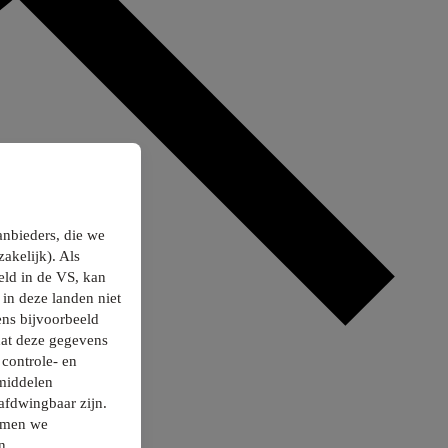
anbieders, die we
akelijk). Als
ld in de VS, kan
in deze landen niet
ns bijvoorbeeld
dat deze gegevens
controle- en
smiddelen
afdwingbaar zijn.
nemen we
n