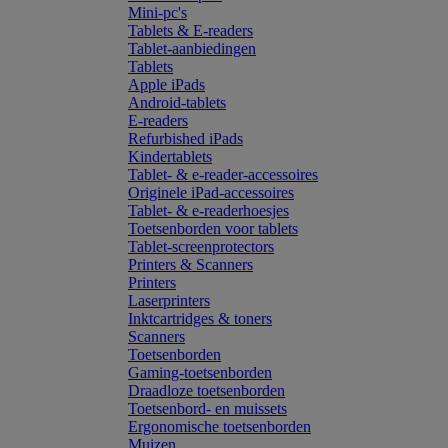
Mini-pc's
Tablets & E-readers
Tablet-aanbiedingen
Tablets
Apple iPads
Android-tablets
E-readers
Refurbished iPads
Kindertablets
Tablet- & e-reader-accessoires
Originele iPad-accessoires
Tablet- & e-readerhoesjes
Toetsenborden voor tablets
Tablet-screenprotectors
Printers & Scanners
Printers
Laserprinters
Inktcartridges & toners
Scanners
Toetsenborden
Gaming-toetsenborden
Draadloze toetsenborden
Toetsenbord- en muissets
Ergonomische toetsenborden
Muizen