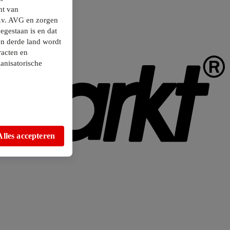
ht van
.v. AVG en zorgen
egestaan is en dat
en derde land wordt
racten en
anisatorische
Alles accepteren