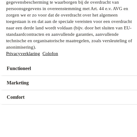
gegevensbescherming te waarborgen bij de overdracht van
persoonsgegevens in overeenstemming met Art. 44 e.v. AVG en
zorgen we er zo voor dat de overdracht over het algemeen
Wat zoek je?
toegestaan is en dat aan de speciale vereisten voor een overdracht
naar een derde land wordt voldaan (bijv. door het sluiten van EU-
standaardcontracten en aanvullende garanties, aanvullende
technische en organisatorische maatregelen, zoals versleuteling of
Mijn winkel
anonimisering).
Geen winkel geselecteerd
Privacyverklaring
Colofon
Functioneel
Kies een winkel
Kies een winkel
Marketing
Comfort