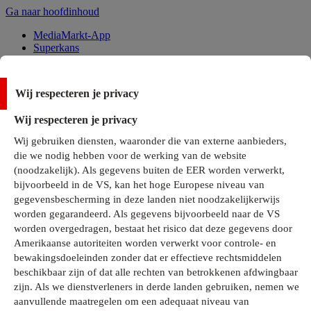
Ga naar hoofdinhoud
MediaMarkt-App
Superkans
Alle Deals
Wij respecteren je privacy
Onze services
Wij respecteren je privacy
Klantenservice
Wij gebruiken diensten, waaronder die van externe aanbieders,
MediaMarkt-Club
die we nodig hebben voor de werking van de website
Business Solutions
(noodzakelijk). Als gegevens buiten de EER worden verwerkt,
Outlet
bijvoorbeeld in de VS, kan het hoge Europese niveau van
Telefoonabonnementen
Cadeaukaarten
gegevensbescherming in deze landen niet noodzakelijkerwijs
MediaZine
worden gegarandeerd. Als gegevens bijvoorbeeld naar de VS
worden overgedragen, bestaat het risico dat deze gegevens door
Amerikaanse autoriteiten worden verwerkt voor controle- en
bewakingsdoeleinden zonder dat er effectieve rechtsmiddelen
beschikbaar zijn of dat alle rechten van betrokkenen afdwingbaar
zijn. Als we dienstverleners in derde landen gebruiken, nemen we
aanvullende maatregelen om een adequaat niveau van
Alle categorieën