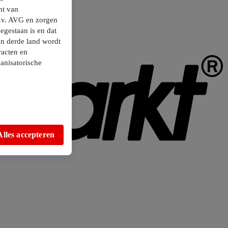
ht van
.v. AVG en zorgen
egestaan is en dat
en derde land wordt
racten en
anisatorische
Alles accepteren