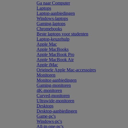
Ga naar Computer
Laptops
Laptop-aanbiedingen
Windows-laptops
Gaming-laptops
Chromebooks
Beste laptops voor studenten
Laptop-keuzehulp
Apple Mac
Apple MacBooks
Apple MacBook Pro
Apple MacBook Air
Apple iMac
Originele Apple Mac-accessoires
Monitoren
Monitor-aanbiedingen
Gaming-monitoren
4K-monitoren
Curved-monitoren
Ultrawide-monitoren
Desktops
Desktop-aanbiedingen
Game-pc's
Windows-pc's
All-in-one-pc's