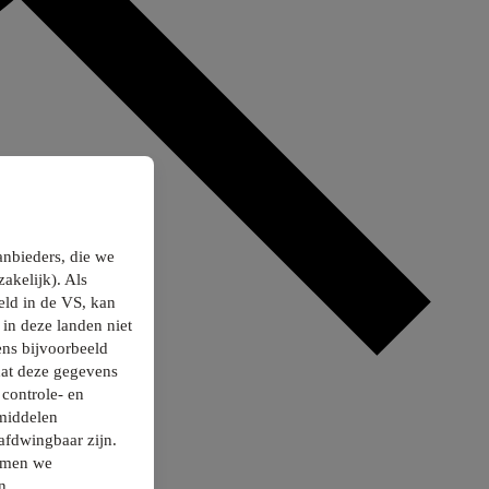
anbieders, die we
akelijk). Als
ld in de VS, kan
in deze landen niet
ns bijvoorbeeld
dat deze gegevens
controle- en
smiddelen
afdwingbaar zijn.
nemen we
n