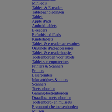
Mini-pc's
Tablets & E-readers
Tablet-aanbiedingen
Tablets
Apple iPads
Android-tablets
E-readers
Refurbished iPads
Kindertablets
Tablet- & e-reader-accessoires
Originele iPad-accessoires
Tablet- & e-readerhoesjes
Toetsenborden voor tablets
Tablet-screenprotectors
Printers & Scanners
Printers
Laserprinters
Inktcartridges & toners
Scanners
Toetsenborden
Gaming-toetsenborden
Draadloze toetsenborden
Toetsenbord- en muissets
Ergonomische toetsenborden
Muizen