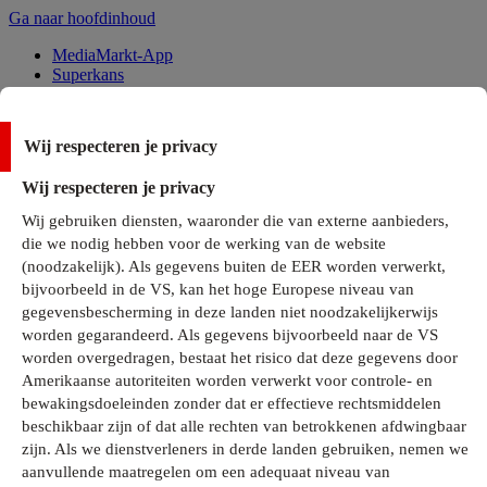
Ga naar hoofdinhoud
MediaMarkt-App
Superkans
Alle Deals
Wij respecteren je privacy
Onze services
Wij respecteren je privacy
Klantenservice
Wij gebruiken diensten, waaronder die van externe aanbieders,
MediaMarkt-Club
die we nodig hebben voor de werking van de website
Business Solutions
(noodzakelijk). Als gegevens buiten de EER worden verwerkt,
Outlet
bijvoorbeeld in de VS, kan het hoge Europese niveau van
Telefoonabonnementen
Cadeaukaarten
gegevensbescherming in deze landen niet noodzakelijkerwijs
MediaZine
worden gegarandeerd. Als gegevens bijvoorbeeld naar de VS
worden overgedragen, bestaat het risico dat deze gegevens door
Amerikaanse autoriteiten worden verwerkt voor controle- en
bewakingsdoeleinden zonder dat er effectieve rechtsmiddelen
beschikbaar zijn of dat alle rechten van betrokkenen afdwingbaar
zijn. Als we dienstverleners in derde landen gebruiken, nemen we
aanvullende maatregelen om een adequaat niveau van
Alle categorieën