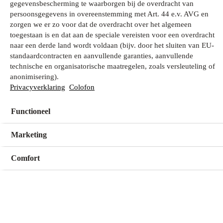
gegevensbescherming te waarborgen bij de overdracht van
persoonsgegevens in overeenstemming met Art. 44 e.v. AVG en
zorgen we er zo voor dat de overdracht over het algemeen
Wat zoek je?
toegestaan is en dat aan de speciale vereisten voor een overdracht
naar een derde land wordt voldaan (bijv. door het sluiten van EU-
standaardcontracten en aanvullende garanties, aanvullende
technische en organisatorische maatregelen, zoals versleuteling of
Mijn winkel
anonimisering).
Geen winkel geselecteerd
Privacyverklaring
Colofon
Functioneel
Kies een winkel
Kies een winkel
Marketing
Comfort