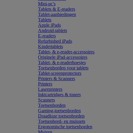
Mini-pc's
Tablets & E-readers
Tablet-aanbiedingen
Tablets
Apple iPads
Android-tablets
E-readers
Refurbished iPads
Kindertablets
Tablet- & e-reader-accessoires
Originele iPad-accessoires
Tablet- & e-readerhoesjes
Toetsenborden voor tablets
Tablet-screenprotectors
Printers & Scanners
Printers
Laserprinters
Inktcartridges & toners
Scanners
Toetsenborden
Gaming-toetsenborden
Draadloze toetsenborden
Toetsenbord- en muissets
Ergonomische toetsenborden
Muizen