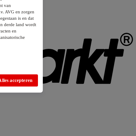
ht van
.v. AVG en zorgen
egestaan is en dat
en derde land wordt
racten en
anisatorische
Alles accepteren