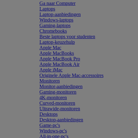
Ga naar Computer
Laptops
Laptop-aanbiedingen
Windows-laptops
Gaming-laptops
Chromebooks
Beste laptops voor studenten
Laptop-keuzehulp
Apple Mac
Apple MacBooks
Apple MacBook Pro
Apple MacBook Air
Apple iMac
Originele Apple Mac-accessoires
Monitoren
Monitor-aanbiedingen
Gaming-monitoren
4K-monitoren
Curved-monitoren
Ultrawide-monitoren
Desktops
Desktop-aanbiedingen
Game-pc's
Windows-pc's
All-in-one-pc's