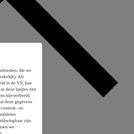
anbieders, die we
akelijk). Als
ld in de VS, kan
in deze landen niet
ns bijvoorbeeld
dat deze gegevens
controle- en
smiddelen
afdwingbaar zijn.
nemen we
n