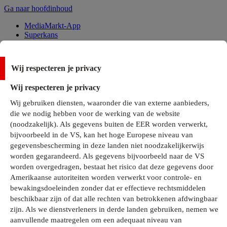
Ga naar hoofdinhoud
MediaMarkt-App
Superkans
Alle Deals
Wij respecteren je privacy
Onze services
Wij respecteren je privacy
Klantenservice
Wij gebruiken diensten, waaronder die van externe aanbieders,
MediaMarkt-Club
die we nodig hebben voor de werking van de website
Business Solutions
(noodzakelijk). Als gegevens buiten de EER worden verwerkt,
Outlet
bijvoorbeeld in de VS, kan het hoge Europese niveau van
Telefoonabonnementen
Cadeaukaarten
gegevensbescherming in deze landen niet noodzakelijkerwijs
MediaZine
worden gegarandeerd. Als gegevens bijvoorbeeld naar de VS
worden overgedragen, bestaat het risico dat deze gegevens door
Amerikaanse autoriteiten worden verwerkt voor controle- en
bewakingsdoeleinden zonder dat er effectieve rechtsmiddelen
beschikbaar zijn of dat alle rechten van betrokkenen afdwingbaar
zijn. Als we dienstverleners in derde landen gebruiken, nemen we
aanvullende maatregelen om een adequaat niveau van
Alle categorieën