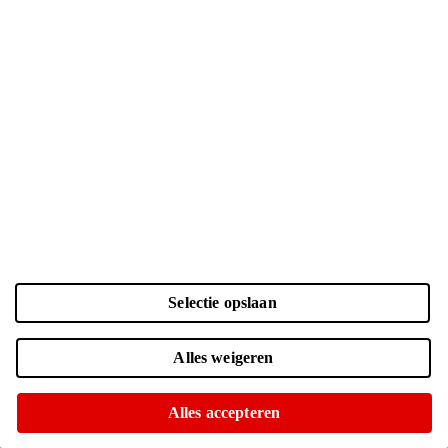
Selectie opslaan
Alles weigeren
45
-
30
W
USB PD
Alles accepteren
Geen voedingsadapter meegeleverd