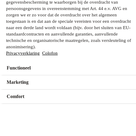
gegevensbescherming te waarborgen bij de overdracht van
persoonsgegevens in overeenstemming met Art. 44 e.v. AVG en
zorgen we er zo voor dat de overdracht over het algemeen
Wat zoek je?
toegestaan is en dat aan de speciale vereisten voor een overdracht
naar een derde land wordt voldaan (bijv. door het sluiten van EU-
standaardcontracten en aanvullende garanties, aanvullende
technische en organisatorische maatregelen, zoals versleuteling of
Mijn winkel
anonimisering).
Geen winkel geselecteerd
Privacyverklaring
Colofon
Functioneel
Kies een winkel
Kies een winkel
Marketing
Comfort