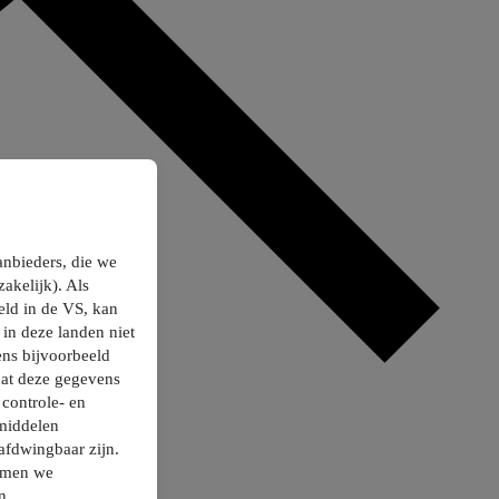
anbieders, die we
akelijk). Als
ld in de VS, kan
in deze landen niet
ns bijvoorbeeld
dat deze gegevens
controle- en
smiddelen
afdwingbaar zijn.
nemen we
n