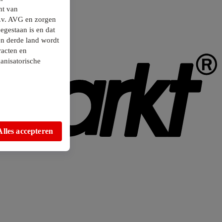
ht van
.v. AVG en zorgen
egestaan is en dat
en derde land wordt
racten en
anisatorische
Alles accepteren