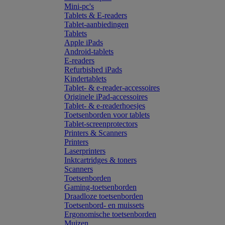
Mini-pc's
Tablets & E-readers
Tablet-aanbiedingen
Tablets
Apple iPads
Android-tablets
E-readers
Refurbished iPads
Kindertablets
Tablet- & e-reader-accessoires
Originele iPad-accessoires
Tablet- & e-readerhoesjes
Toetsenborden voor tablets
Tablet-screenprotectors
Printers & Scanners
Printers
Laserprinters
Inktcartridges & toners
Scanners
Toetsenborden
Gaming-toetsenborden
Draadloze toetsenborden
Toetsenbord- en muissets
Ergonomische toetsenborden
Muizen