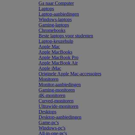
Ga naar Computer
Laptops
Laptop-aanbiedingen
Windows-laptops
Gaming-laptops
Chromebooks
Beste laptops voor studenten
Laptop-keuzehulp
Apple Mac
Apple MacBooks
Apple MacBook Pro
Apple MacBook Air
Apple iMac
Originele Apple Mac-accessoires
Monitoren
Monitor-aanbiedingen
Gaming-monitoren
4K-monitoren
Curved-monitoren
Ultrawide-monitoren
Desktops
Desktop-aanbiedingen
Game-pc's
Windows-pc's
All-in-one-pc's