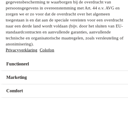
gegevensbescherming te waarborgen bij de overdracht van
persoonsgegevens in overeenstemming met Art. 44 e.v. AVG en
zorgen we er zo voor dat de overdracht over het algemeen
Wat zoek je?
toegestaan is en dat aan de speciale vereisten voor een overdracht
naar een derde land wordt voldaan (bijv. door het sluiten van EU-
standaardcontracten en aanvullende garanties, aanvullende
technische en organisatorische maatregelen, zoals versleuteling of
Mijn winkel
anonimisering).
Geen winkel geselecteerd
Privacyverklaring
Colofon
Functioneel
Kies een winkel
Kies een winkel
Marketing
Comfort