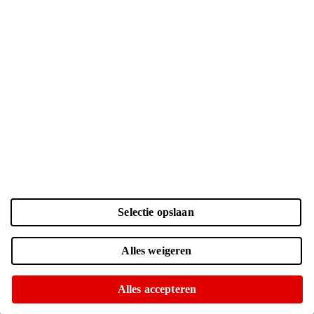
Selectie opslaan
Kleur en opslag
Alles weigeren
Laden...
Zwart | 128 GB
| € 860.-
Alles accepteren
Voor 15:00 besteld, morgen in huis
Of op te halen in diverse winkels