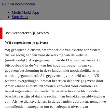
Ga naar hoofdinhoud
MediaMarkt-App
Superkans
Alle Deals
Wij respecteren je privacy
Onze services
Wij respecteren je privacy
Klantenservice
Wij gebruiken diensten, waaronder die van externe aanbieders,
MediaMarkt-Club
die we nodig hebben voor de werking van de website
Business Solutions
(noodzakelijk). Als gegevens buiten de EER worden verwerkt,
Outlet
bijvoorbeeld in de VS, kan het hoge Europese niveau van
Telefoonabonnementen
Cadeaukaarten
gegevensbescherming in deze landen niet noodzakelijkerwijs
MediaZine
worden gegarandeerd. Als gegevens bijvoorbeeld naar de VS
worden overgedragen, bestaat het risico dat deze gegevens door
Amerikaanse autoriteiten worden verwerkt voor controle- en
bewakingsdoeleinden zonder dat er effectieve rechtsmiddelen
beschikbaar zijn of dat alle rechten van betrokkenen afdwingbaar
zijn. Als we dienstverleners in derde landen gebruiken, nemen we
aanvullende maatregelen om een adequaat niveau van
Alle categorieën