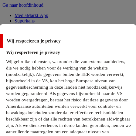
Ga naar hoofdinhoud
MediaMarkt-App
Superkans
Alle Deals
Wij respecteren je privacy
Onze services
Wij respecteren je privacy
Klantenservice
Wij gebruiken diensten, waaronder die van externe aanbieders,
MediaMarkt-Club
die we nodig hebben voor de werking van de website
Business Solutions
(noodzakelijk). Als gegevens buiten de EER worden verwerkt,
Outlet
bijvoorbeeld in de VS, kan het hoge Europese niveau van
Telefoonabonnementen
Cadeaukaarten
gegevensbescherming in deze landen niet noodzakelijkerwijs
MediaZine
worden gegarandeerd. Als gegevens bijvoorbeeld naar de VS
worden overgedragen, bestaat het risico dat deze gegevens door
Amerikaanse autoriteiten worden verwerkt voor controle- en
bewakingsdoeleinden zonder dat er effectieve rechtsmiddelen
beschikbaar zijn of dat alle rechten van betrokkenen afdwingbaar
zijn. Als we dienstverleners in derde landen gebruiken, nemen we
aanvullende maatregelen om een adequaat niveau van
Alle categorieën