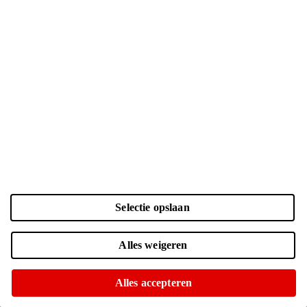
Selectie opslaan
Kleur en opslag
Alles weigeren
Laden...
Zwart | 128 GB
| € 860.-
Alles accepteren
Voor 15:00 besteld, morgen in huis
Of op te halen in diverse winkels