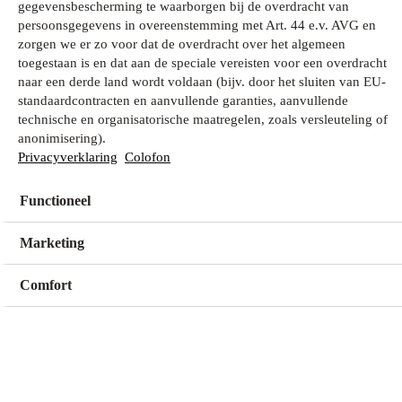
gegevensbescherming te waarborgen bij de overdracht van
persoonsgegevens in overeenstemming met Art. 44 e.v. AVG en
zorgen we er zo voor dat de overdracht over het algemeen
Wat zoek je?
toegestaan is en dat aan de speciale vereisten voor een overdracht
naar een derde land wordt voldaan (bijv. door het sluiten van EU-
standaardcontracten en aanvullende garanties, aanvullende
technische en organisatorische maatregelen, zoals versleuteling of
Mijn winkel
anonimisering).
Geen winkel geselecteerd
Privacyverklaring
Colofon
Functioneel
Kies een winkel
Kies een winkel
Marketing
Comfort