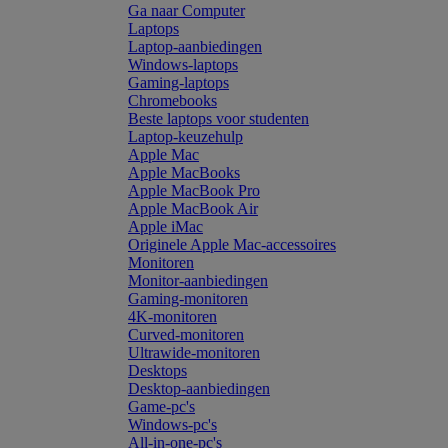
Ga naar Computer
Laptops
Laptop-aanbiedingen
Windows-laptops
Gaming-laptops
Chromebooks
Beste laptops voor studenten
Laptop-keuzehulp
Apple Mac
Apple MacBooks
Apple MacBook Pro
Apple MacBook Air
Apple iMac
Originele Apple Mac-accessoires
Monitoren
Monitor-aanbiedingen
Gaming-monitoren
4K-monitoren
Curved-monitoren
Ultrawide-monitoren
Desktops
Desktop-aanbiedingen
Game-pc's
Windows-pc's
All-in-one-pc's