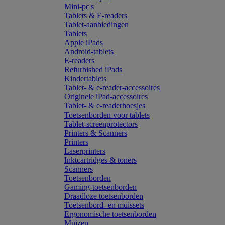
Mini-pc's
Tablets & E-readers
Tablet-aanbiedingen
Tablets
Apple iPads
Android-tablets
E-readers
Refurbished iPads
Kindertablets
Tablet- & e-reader-accessoires
Originele iPad-accessoires
Tablet- & e-readerhoesjes
Toetsenborden voor tablets
Tablet-screenprotectors
Printers & Scanners
Printers
Laserprinters
Inktcartridges & toners
Scanners
Toetsenborden
Gaming-toetsenborden
Draadloze toetsenborden
Toetsenbord- en muissets
Ergonomische toetsenborden
Muizen