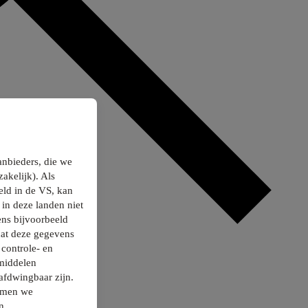
anbieders, die we
akelijk). Als
ld in de VS, kan
in deze landen niet
ns bijvoorbeeld
dat deze gegevens
controle- en
smiddelen
afdwingbaar zijn.
nemen we
n