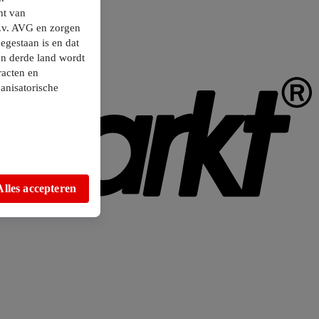
ht van
.v. AVG en zorgen
egestaan is en dat
en derde land wordt
racten en
anisatorische
Alles accepteren