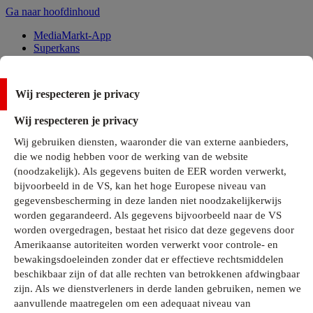
Ga naar hoofdinhoud
MediaMarkt-App
Superkans
Alle Deals
Wij respecteren je privacy
Onze services
Wij respecteren je privacy
Klantenservice
Wij gebruiken diensten, waaronder die van externe aanbieders,
MediaMarkt-Club
die we nodig hebben voor de werking van de website
Business Solutions
(noodzakelijk). Als gegevens buiten de EER worden verwerkt,
Outlet
bijvoorbeeld in de VS, kan het hoge Europese niveau van
Telefoonabonnementen
Cadeaukaarten
gegevensbescherming in deze landen niet noodzakelijkerwijs
MediaZine
worden gegarandeerd. Als gegevens bijvoorbeeld naar de VS
worden overgedragen, bestaat het risico dat deze gegevens door
Amerikaanse autoriteiten worden verwerkt voor controle- en
bewakingsdoeleinden zonder dat er effectieve rechtsmiddelen
beschikbaar zijn of dat alle rechten van betrokkenen afdwingbaar
zijn. Als we dienstverleners in derde landen gebruiken, nemen we
aanvullende maatregelen om een adequaat niveau van
Alle categorieën