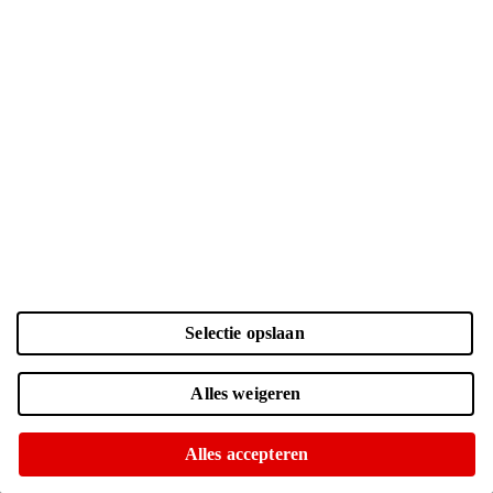
Selectie opslaan
Kleur en opslag
Alles weigeren
Laden...
Zwart | 128 GB
| € 860.-
Alles accepteren
Voor 15:00 besteld, morgen in huis
Of op te halen in diverse winkels