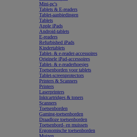
Mini-pc's
Tablets & E-readers
Tablet-aanbiedingen
Tablets
Apple iPads
Android-tablets
E-readers
Refurbished iPads
Kindertablets
Tablet- & e-reader-accessoires
Originele iPad-accessoires
Tablet- & e-readerhoesjes
Toetsenborden voor tablets
Tablet-screenprotectors
Printers & Scanners
Printers
Laserprinters
Inktcartridges & toners
Scanners
Toetsenborden
Gaming-toetsenborden
Draadloze toetsenborden
Toetsenbord- en muissets
Ergonomische toetsenborden
Muizen