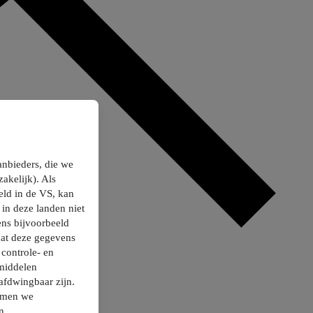
anbieders, die we
akelijk). Als
ld in de VS, kan
in deze landen niet
ns bijvoorbeeld
dat deze gegevens
controle- en
smiddelen
afdwingbaar zijn.
nemen we
n