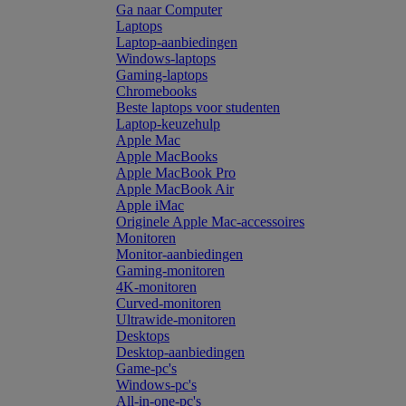
Ga naar Computer
Laptops
Laptop-aanbiedingen
Windows-laptops
Gaming-laptops
Chromebooks
Beste laptops voor studenten
Laptop-keuzehulp
Apple Mac
Apple MacBooks
Apple MacBook Pro
Apple MacBook Air
Apple iMac
Originele Apple Mac-accessoires
Monitoren
Monitor-aanbiedingen
Gaming-monitoren
4K-monitoren
Curved-monitoren
Ultrawide-monitoren
Desktops
Desktop-aanbiedingen
Game-pc's
Windows-pc's
All-in-one-pc's