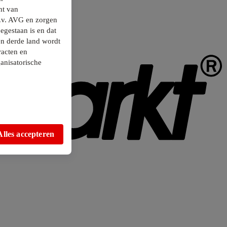
ht van
.v. AVG en zorgen
egestaan is en dat
en derde land wordt
racten en
anisatorische
Alles accepteren