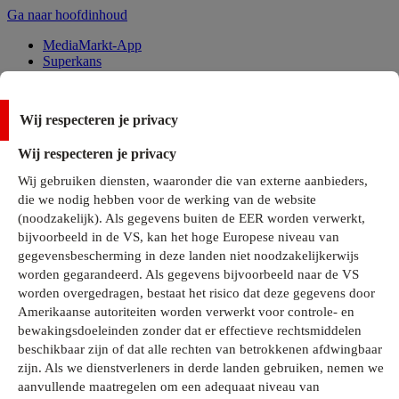
Ga naar hoofdinhoud
MediaMarkt-App
Superkans
Alle Deals
Wij respecteren je privacy
Onze services
Wij respecteren je privacy
Klantenservice
Wij gebruiken diensten, waaronder die van externe aanbieders,
MediaMarkt-Club
die we nodig hebben voor de werking van de website
Business Solutions
(noodzakelijk). Als gegevens buiten de EER worden verwerkt,
Outlet
bijvoorbeeld in de VS, kan het hoge Europese niveau van
Telefoonabonnementen
Cadeaukaarten
gegevensbescherming in deze landen niet noodzakelijkerwijs
MediaZine
worden gegarandeerd. Als gegevens bijvoorbeeld naar de VS
worden overgedragen, bestaat het risico dat deze gegevens door
Amerikaanse autoriteiten worden verwerkt voor controle- en
bewakingsdoeleinden zonder dat er effectieve rechtsmiddelen
beschikbaar zijn of dat alle rechten van betrokkenen afdwingbaar
zijn. Als we dienstverleners in derde landen gebruiken, nemen we
aanvullende maatregelen om een adequaat niveau van
Alle categorieën