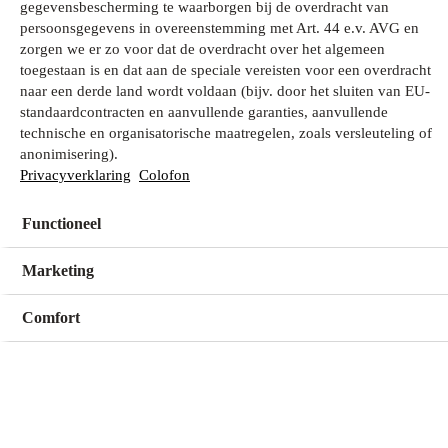
gegevensbescherming te waarborgen bij de overdracht van
persoonsgegevens in overeenstemming met Art. 44 e.v. AVG en
zorgen we er zo voor dat de overdracht over het algemeen
Wat zoek je?
toegestaan is en dat aan de speciale vereisten voor een overdracht
naar een derde land wordt voldaan (bijv. door het sluiten van EU-
standaardcontracten en aanvullende garanties, aanvullende
technische en organisatorische maatregelen, zoals versleuteling of
Mijn winkel
anonimisering).
Geen winkel geselecteerd
Privacyverklaring
Colofon
Functioneel
Kies een winkel
Kies een winkel
Marketing
Comfort