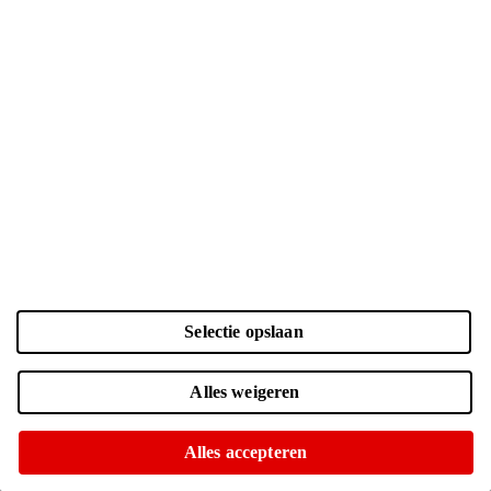
Selectie opslaan
Kleur en opslag
Laden...
Zwart | 128 GB
| € 699.-
Alles weigeren
Voor 15:00 besteld, morgen in huis
Of op te halen in diverse winkels
Alles accepteren
Zwart | 256 GB
| € 831.-