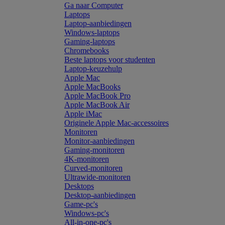
Ga naar Computer
Laptops
Laptop-aanbiedingen
Windows-laptops
Gaming-laptops
Chromebooks
Beste laptops voor studenten
Laptop-keuzehulp
Apple Mac
Apple MacBooks
Apple MacBook Pro
Apple MacBook Air
Apple iMac
Originele Apple Mac-accessoires
Monitoren
Monitor-aanbiedingen
Gaming-monitoren
4K-monitoren
Curved-monitoren
Ultrawide-monitoren
Desktops
Desktop-aanbiedingen
Game-pc's
Windows-pc's
All-in-one-pc's