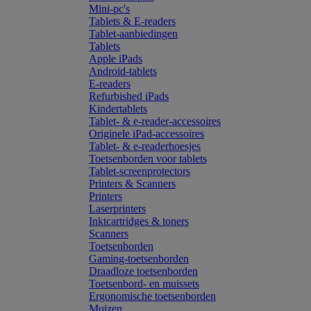
Mini-pc's
Tablets & E-readers
Tablet-aanbiedingen
Tablets
Apple iPads
Android-tablets
E-readers
Refurbished iPads
Kindertablets
Tablet- & e-reader-accessoires
Originele iPad-accessoires
Tablet- & e-readerhoesjes
Toetsenborden voor tablets
Tablet-screenprotectors
Printers & Scanners
Printers
Laserprinters
Inktcartridges & toners
Scanners
Toetsenborden
Gaming-toetsenborden
Draadloze toetsenborden
Toetsenbord- en muissets
Ergonomische toetsenborden
Muizen