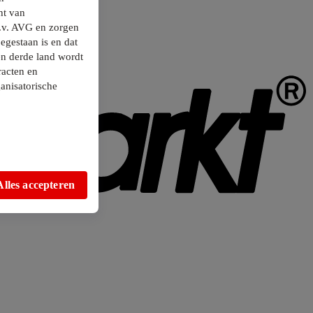
ht van
.v. AVG en zorgen
egestaan is en dat
en derde land wordt
racten en
anisatorische
Alles accepteren