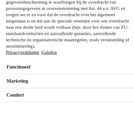
gegevensbescherming te waarborgen bij de overdracht van
persoonsgegevens in overeenstemming met Art. 44 e.v. AVG en
zorgen we er zo voor dat de overdracht over het algemeen
Wat zoek je?
toegestaan is en dat aan de speciale vereisten voor een overdracht
naar een derde land wordt voldaan (bijv. door het sluiten van EU-
standaardcontracten en aanvullende garanties, aanvullende
technische en organisatorische maatregelen, zoals versleuteling of
Mijn winkel
anonimisering).
Geen winkel geselecteerd
Privacyverklaring
Colofon
Functioneel
Kies een winkel
Kies een winkel
Marketing
Comfort