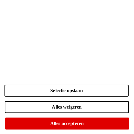
Selectie opslaan
Kleur en opslag
Laden...
Zwart | 128 GB
| € 699.-
Alles weigeren
Voor 15:00 besteld, morgen in huis
Of op te halen in diverse winkels
Alles accepteren
Zwart | 256 GB
| € 831.-