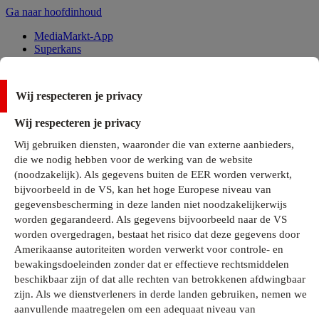
Ga naar hoofdinhoud
MediaMarkt-App
Superkans
Alle Deals
Wij respecteren je privacy
Onze services
Wij respecteren je privacy
Klantenservice
Wij gebruiken diensten, waaronder die van externe aanbieders,
MediaMarkt-Club
die we nodig hebben voor de werking van de website
Business Solutions
(noodzakelijk). Als gegevens buiten de EER worden verwerkt,
Outlet
bijvoorbeeld in de VS, kan het hoge Europese niveau van
Telefoonabonnementen
Cadeaukaarten
gegevensbescherming in deze landen niet noodzakelijkerwijs
MediaZine
worden gegarandeerd. Als gegevens bijvoorbeeld naar de VS
worden overgedragen, bestaat het risico dat deze gegevens door
Amerikaanse autoriteiten worden verwerkt voor controle- en
bewakingsdoeleinden zonder dat er effectieve rechtsmiddelen
beschikbaar zijn of dat alle rechten van betrokkenen afdwingbaar
zijn. Als we dienstverleners in derde landen gebruiken, nemen we
aanvullende maatregelen om een adequaat niveau van
Alle categorieën