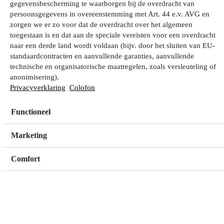
gegevensbescherming te waarborgen bij de overdracht van
persoonsgegevens in overeenstemming met Art. 44 e.v. AVG en
zorgen we er zo voor dat de overdracht over het algemeen
Wat zoek je?
toegestaan is en dat aan de speciale vereisten voor een overdracht
naar een derde land wordt voldaan (bijv. door het sluiten van EU-
standaardcontracten en aanvullende garanties, aanvullende
technische en organisatorische maatregelen, zoals versleuteling of
Mijn winkel
anonimisering).
Geen winkel geselecteerd
Privacyverklaring
Colofon
Functioneel
Kies een winkel
Kies een winkel
Marketing
Comfort