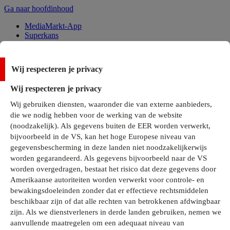
Ga naar hoofdinhoud
MediaMarkt-App
Superkans
Alle Deals
Wij respecteren je privacy
Onze services
Wij respecteren je privacy
Klantenservice
Wij gebruiken diensten, waaronder die van externe aanbieders,
MediaMarkt-Club
die we nodig hebben voor de werking van de website
Business Solutions
(noodzakelijk). Als gegevens buiten de EER worden verwerkt,
Outlet
bijvoorbeeld in de VS, kan het hoge Europese niveau van
Telefoonabonnementen
Cadeaukaarten
gegevensbescherming in deze landen niet noodzakelijkerwijs
MediaZine
worden gegarandeerd. Als gegevens bijvoorbeeld naar de VS
worden overgedragen, bestaat het risico dat deze gegevens door
Amerikaanse autoriteiten worden verwerkt voor controle- en
bewakingsdoeleinden zonder dat er effectieve rechtsmiddelen
beschikbaar zijn of dat alle rechten van betrokkenen afdwingbaar
zijn. Als we dienstverleners in derde landen gebruiken, nemen we
aanvullende maatregelen om een adequaat niveau van
Alle categorieën