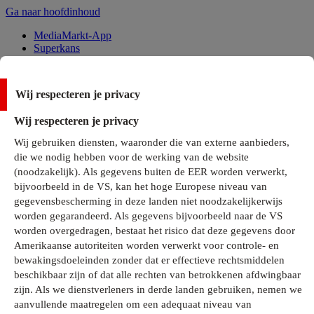
Ga naar hoofdinhoud
MediaMarkt-App
Superkans
Alle Deals
Wij respecteren je privacy
Onze services
Wij respecteren je privacy
Klantenservice
Wij gebruiken diensten, waaronder die van externe aanbieders,
MediaMarkt-Club
die we nodig hebben voor de werking van de website
Business Solutions
(noodzakelijk). Als gegevens buiten de EER worden verwerkt,
Outlet
bijvoorbeeld in de VS, kan het hoge Europese niveau van
Telefoonabonnementen
Cadeaukaarten
gegevensbescherming in deze landen niet noodzakelijkerwijs
MediaZine
worden gegarandeerd. Als gegevens bijvoorbeeld naar de VS
worden overgedragen, bestaat het risico dat deze gegevens door
Amerikaanse autoriteiten worden verwerkt voor controle- en
bewakingsdoeleinden zonder dat er effectieve rechtsmiddelen
beschikbaar zijn of dat alle rechten van betrokkenen afdwingbaar
zijn. Als we dienstverleners in derde landen gebruiken, nemen we
aanvullende maatregelen om een adequaat niveau van
Alle categorieën