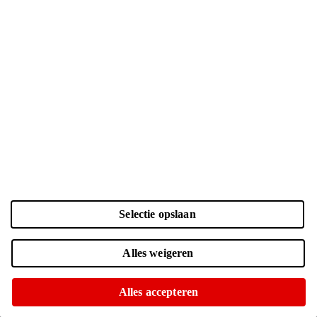
Kleur en opslag
Laden...
Selectie opslaan
Zwart | 256 GB
| € 879.-
Online uitverkocht
Alles weigeren
Momenteel niet op voorraad in onze winkels
Zwart | 512 GB
| € 1049.-
Alles accepteren
Online uitverkocht