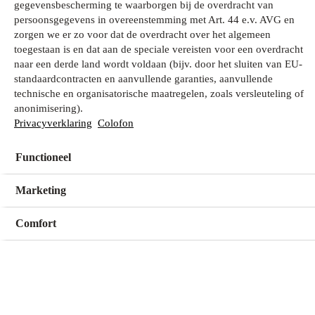
gegevensbescherming te waarborgen bij de overdracht van
persoonsgegevens in overeenstemming met Art. 44 e.v. AVG en
zorgen we er zo voor dat de overdracht over het algemeen
Wat zoek je?
toegestaan is en dat aan de speciale vereisten voor een overdracht
naar een derde land wordt voldaan (bijv. door het sluiten van EU-
standaardcontracten en aanvullende garanties, aanvullende
technische en organisatorische maatregelen, zoals versleuteling of
Mijn winkel
anonimisering).
Geen winkel geselecteerd
Privacyverklaring
Colofon
Functioneel
Kies een winkel
Kies een winkel
Marketing
Comfort