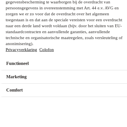
gegevensbescherming te waarborgen bij de overdracht van
persoonsgegevens in overeenstemming met Art. 44 e.v. AVG en
zorgen we er zo voor dat de overdracht over het algemeen
Wat zoek je?
toegestaan is en dat aan de speciale vereisten voor een overdracht
naar een derde land wordt voldaan (bijv. door het sluiten van EU-
standaardcontracten en aanvullende garanties, aanvullende
technische en organisatorische maatregelen, zoals versleuteling of
Mijn winkel
anonimisering).
Geen winkel geselecteerd
Privacyverklaring
Colofon
Functioneel
Kies een winkel
Kies een winkel
Marketing
Comfort