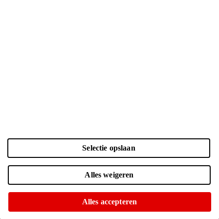
Selectie opslaan
45
-
22
W
Alles weigeren
USB PD
Geen voedingsadapter meegeleverd
Alles accepteren