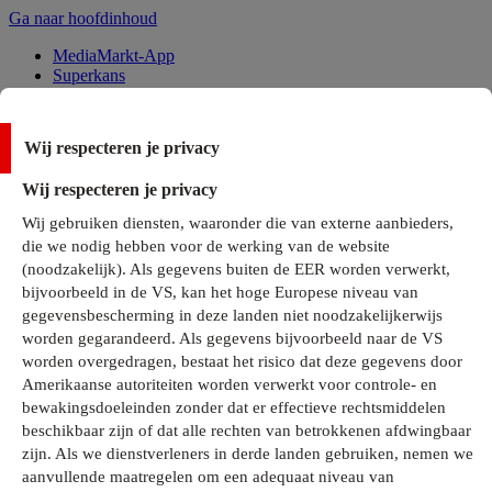
Ga naar hoofdinhoud
MediaMarkt-App
Superkans
Alle Deals
Wij respecteren je privacy
Onze services
Wij respecteren je privacy
Klantenservice
Wij gebruiken diensten, waaronder die van externe aanbieders,
MediaMarkt-Club
die we nodig hebben voor de werking van de website
Business Solutions
(noodzakelijk). Als gegevens buiten de EER worden verwerkt,
Outlet
bijvoorbeeld in de VS, kan het hoge Europese niveau van
Telefoonabonnementen
Cadeaukaarten
gegevensbescherming in deze landen niet noodzakelijkerwijs
MediaZine
worden gegarandeerd. Als gegevens bijvoorbeeld naar de VS
worden overgedragen, bestaat het risico dat deze gegevens door
Amerikaanse autoriteiten worden verwerkt voor controle- en
bewakingsdoeleinden zonder dat er effectieve rechtsmiddelen
beschikbaar zijn of dat alle rechten van betrokkenen afdwingbaar
zijn. Als we dienstverleners in derde landen gebruiken, nemen we
aanvullende maatregelen om een adequaat niveau van
Alle categorieën