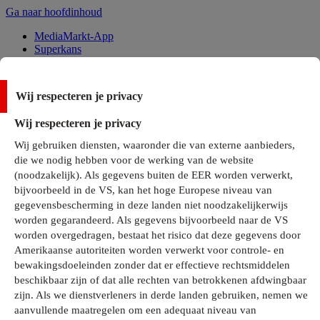
Ga naar hoofdinhoud
MediaMarkt-App
Superkans
Alle Deals
Wij respecteren je privacy
Onze services
Wij respecteren je privacy
Klantenservice
Wij gebruiken diensten, waaronder die van externe aanbieders,
MediaMarkt-Club
die we nodig hebben voor de werking van de website
Business Solutions
(noodzakelijk). Als gegevens buiten de EER worden verwerkt,
Outlet
bijvoorbeeld in de VS, kan het hoge Europese niveau van
Telefoonabonnementen
Cadeaukaarten
gegevensbescherming in deze landen niet noodzakelijkerwijs
MediaZine
worden gegarandeerd. Als gegevens bijvoorbeeld naar de VS
worden overgedragen, bestaat het risico dat deze gegevens door
Amerikaanse autoriteiten worden verwerkt voor controle- en
bewakingsdoeleinden zonder dat er effectieve rechtsmiddelen
beschikbaar zijn of dat alle rechten van betrokkenen afdwingbaar
zijn. Als we dienstverleners in derde landen gebruiken, nemen we
aanvullende maatregelen om een adequaat niveau van
Alle categorieën