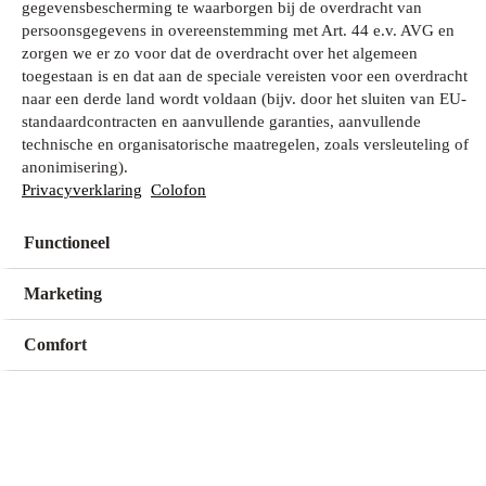
gegevensbescherming te waarborgen bij de overdracht van
persoonsgegevens in overeenstemming met Art. 44 e.v. AVG en
zorgen we er zo voor dat de overdracht over het algemeen
Wat zoek je?
toegestaan is en dat aan de speciale vereisten voor een overdracht
naar een derde land wordt voldaan (bijv. door het sluiten van EU-
standaardcontracten en aanvullende garanties, aanvullende
technische en organisatorische maatregelen, zoals versleuteling of
Mijn winkel
anonimisering).
Geen winkel geselecteerd
Privacyverklaring
Colofon
Functioneel
Kies een winkel
Kies een winkel
Marketing
Comfort