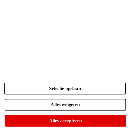
Selectie opslaan
Voorraadstatus
Alles weigeren
Online niet leverbaar
Ophalen is helaas niet mogelijk
Alles accepteren
Bijvoorbeeld i.c.m. hollandsnieuwe