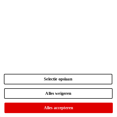
Selectie opslaan
Voorraadstatus
Alles weigeren
Online niet leverbaar
Ophalen is helaas niet mogelijk
Alles accepteren