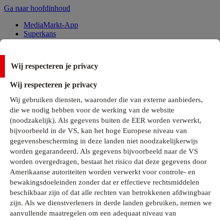
Ga naar hoofdinhoud
MediaMarkt-App
Superkans
Alle Deals
Wij respecteren je privacy
Onze services
Wij respecteren je privacy
Klantenservice
Wij gebruiken diensten, waaronder die van externe aanbieders,
MediaMarkt-Club
die we nodig hebben voor de werking van de website
Business Solutions
(noodzakelijk). Als gegevens buiten de EER worden verwerkt,
Outlet
bijvoorbeeld in de VS, kan het hoge Europese niveau van
Telefoonabonnementen
Cadeaukaarten
gegevensbescherming in deze landen niet noodzakelijkerwijs
MediaZine
worden gegarandeerd. Als gegevens bijvoorbeeld naar de VS
worden overgedragen, bestaat het risico dat deze gegevens door
Amerikaanse autoriteiten worden verwerkt voor controle- en
bewakingsdoeleinden zonder dat er effectieve rechtsmiddelen
beschikbaar zijn of dat alle rechten van betrokkenen afdwingbaar
zijn. Als we dienstverleners in derde landen gebruiken, nemen we
aanvullende maatregelen om een adequaat niveau van
Alle categorieën