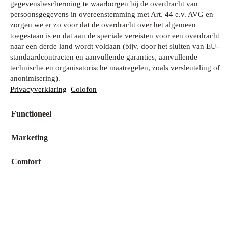
gegevensbescherming te waarborgen bij de overdracht van
persoonsgegevens in overeenstemming met Art. 44 e.v. AVG en
zorgen we er zo voor dat de overdracht over het algemeen
Wat zoek je?
toegestaan is en dat aan de speciale vereisten voor een overdracht
naar een derde land wordt voldaan (bijv. door het sluiten van EU-
standaardcontracten en aanvullende garanties, aanvullende
technische en organisatorische maatregelen, zoals versleuteling of
Mijn winkel
anonimisering).
Geen winkel geselecteerd
Privacyverklaring
Colofon
Functioneel
Kies een winkel
Kies een winkel
Marketing
Comfort