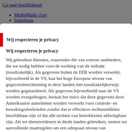
Ga naar hoofdinhoud
MediaMarkt-App
Superkans
Alle Deals
Wij respecteren je privacy
Onze services
Wij respecteren je privacy
Klantenservice
Wij gebruiken diensten, waaronder die van externe aanbieders,
MediaMarkt-Club
die we nodig hebben voor de werking van de website
Business Solutions
(noodzakelijk). Als gegevens buiten de EER worden verwerkt,
Outlet
bijvoorbeeld in de VS, kan het hoge Europese niveau van
Telefoonabonnementen
Cadeaukaarten
gegevensbescherming in deze landen niet noodzakelijkerwijs
MediaZine
worden gegarandeerd. Als gegevens bijvoorbeeld naar de VS
worden overgedragen, bestaat het risico dat deze gegevens door
Amerikaanse autoriteiten worden verwerkt voor controle- en
bewakingsdoeleinden zonder dat er effectieve rechtsmiddelen
beschikbaar zijn of dat alle rechten van betrokkenen afdwingbaar
zijn. Als we dienstverleners in derde landen gebruiken, nemen we
aanvullende maatregelen om een adequaat niveau van
Alle categorieën