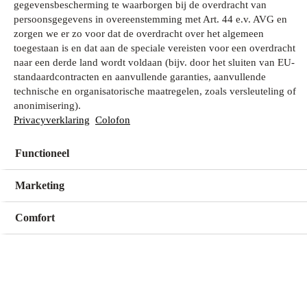
gegevensbescherming te waarborgen bij de overdracht van
persoonsgegevens in overeenstemming met Art. 44 e.v. AVG en
zorgen we er zo voor dat de overdracht over het algemeen
Wat zoek je?
toegestaan is en dat aan de speciale vereisten voor een overdracht
naar een derde land wordt voldaan (bijv. door het sluiten van EU-
standaardcontracten en aanvullende garanties, aanvullende
technische en organisatorische maatregelen, zoals versleuteling of
Mijn winkel
anonimisering).
Geen winkel geselecteerd
Privacyverklaring
Colofon
Functioneel
Kies een winkel
Kies een winkel
Marketing
Comfort