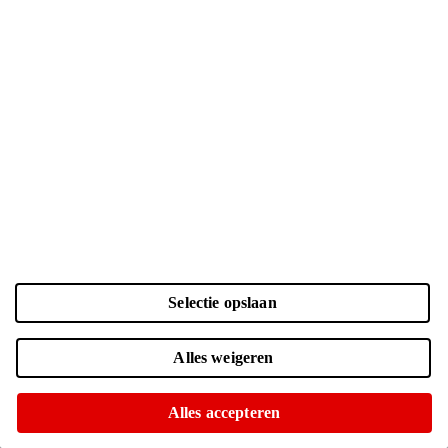
je abonnement duurt. Neem je maandelijks opzegbare sim-only of
een contract voor 1 of 2 jaar? Met sim-only van Lebara is de keuze
helemaal aan jou.
Voordelig én flexibel
Gratis maandelijks aanpassen
Betrouwbaar 5G netwerk van KPN
Bekijk alle providers
Lebara
Jouw
Lebara superdeal
Laden...
Laden...
Voorraadstatus
Voor 15:00 besteld, morgen in huis
Of op te halen in
kies winkel
Selectie opslaan
Services
Alles weigeren
Telefoonabonnementen
Verzekeringen
Schermreparatie
Alles accepteren
Ziggo internet
Cadeaukaart