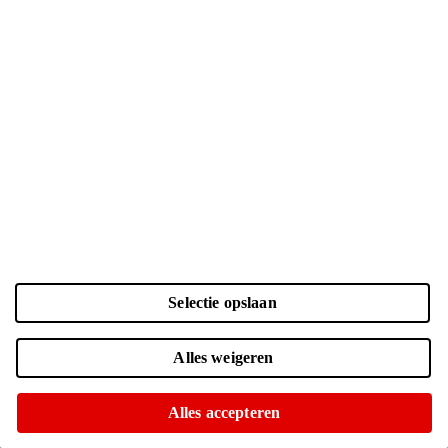
abonnement duurt. Neem je maandelijks opzegbare sim-only of een
contract voor 1 of 2 jaar? Met sim-only van Ben is de keuze
helemaal aan jou.
Op het betrouwbare Odido netwerk
Geen onverwachte kosten met MB Pauze
Maandelijks opzegbare Sim Only
Bekijk alle providers
Ben
Laden...
Laden...
Services
Telefoonabonnementen
Verzekeringen
Selectie opslaan
Schermreparatie
Ziggo internet
Cadeaukaart
Alles weigeren
Al onze services
Klantenservice
Alles accepteren
Contact