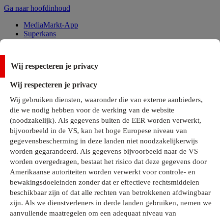
Ga naar hoofdinhoud
MediaMarkt-App
Superkans
Alle Deals
Wij respecteren je privacy
Onze services
Wij respecteren je privacy
Klantenservice
Wij gebruiken diensten, waaronder die van externe aanbieders,
MediaMarkt-Club
die we nodig hebben voor de werking van de website
Business Solutions
(noodzakelijk). Als gegevens buiten de EER worden verwerkt,
Outlet
bijvoorbeeld in de VS, kan het hoge Europese niveau van
Telefoonabonnementen
Cadeaukaarten
gegevensbescherming in deze landen niet noodzakelijkerwijs
MediaZine
worden gegarandeerd. Als gegevens bijvoorbeeld naar de VS
worden overgedragen, bestaat het risico dat deze gegevens door
Amerikaanse autoriteiten worden verwerkt voor controle- en
bewakingsdoeleinden zonder dat er effectieve rechtsmiddelen
beschikbaar zijn of dat alle rechten van betrokkenen afdwingbaar
zijn. Als we dienstverleners in derde landen gebruiken, nemen we
aanvullende maatregelen om een adequaat niveau van
Alle categorieën