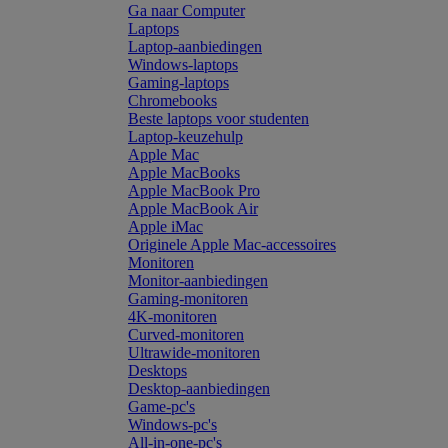
Ga naar Computer
Laptops
Laptop-aanbiedingen
Windows-laptops
Gaming-laptops
Chromebooks
Beste laptops voor studenten
Laptop-keuzehulp
Apple Mac
Apple MacBooks
Apple MacBook Pro
Apple MacBook Air
Apple iMac
Originele Apple Mac-accessoires
Monitoren
Monitor-aanbiedingen
Gaming-monitoren
4K-monitoren
Curved-monitoren
Ultrawide-monitoren
Desktops
Desktop-aanbiedingen
Game-pc's
Windows-pc's
All-in-one-pc's