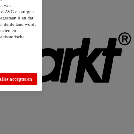
ht van
.v. AVG en zorgen
egestaan is en dat
en derde land wordt
racten en
anisatorische
Alles accepteren