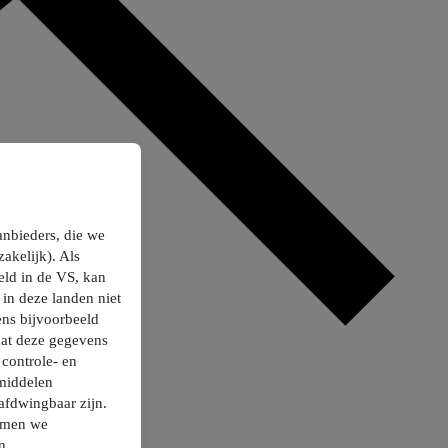
anbieders, die we
akelijk). Als
ld in de VS, kan
in deze landen niet
ns bijvoorbeeld
dat deze gegevens
controle- en
smiddelen
afdwingbaar zijn.
nemen we
n