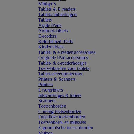
Mini-pc's
Tablets & E-readers
Tablet-aanbiedingen
Tablets
Apple iPads
Android-tablets
E-readers
Refurbished iPads
Kindertablets
Tablet- & e-reader-accessoires
Originele iPad-accessoires
Tablet- & e-readerhoesjes
Toetsenborden voor tablets
Tablet-screenprotectors
Printers & Scanners
Printers
Laserprinters
Inktcartridges & toners
Scanners
Toetsenborden
Gaming-toetsenborden
Draadloze toetsenborden
Toetsenbord- en muissets
Ergonomische toetsenborden
Muizen