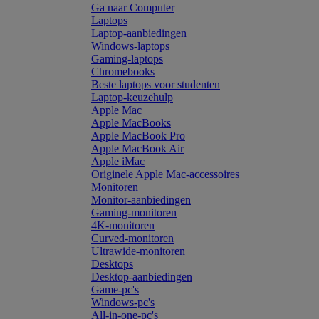
Ga naar Computer
Laptops
Laptop-aanbiedingen
Windows-laptops
Gaming-laptops
Chromebooks
Beste laptops voor studenten
Laptop-keuzehulp
Apple Mac
Apple MacBooks
Apple MacBook Pro
Apple MacBook Air
Apple iMac
Originele Apple Mac-accessoires
Monitoren
Monitor-aanbiedingen
Gaming-monitoren
4K-monitoren
Curved-monitoren
Ultrawide-monitoren
Desktops
Desktop-aanbiedingen
Game-pc's
Windows-pc's
All-in-one-pc's