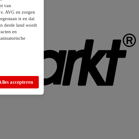
ht van
.v. AVG en zorgen
egestaan is en dat
en derde land wordt
racten en
anisatorische
Alles accepteren