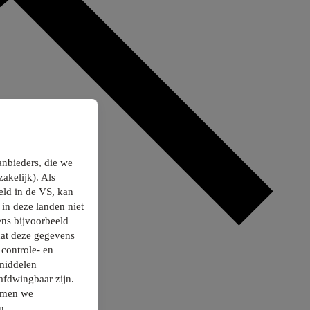
anbieders, die we
akelijk). Als
ld in de VS, kan
in deze landen niet
ns bijvoorbeeld
dat deze gegevens
controle- en
smiddelen
afdwingbaar zijn.
nemen we
n