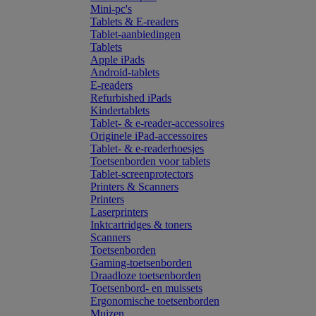
Mini-pc's
Tablets & E-readers
Tablet-aanbiedingen
Tablets
Apple iPads
Android-tablets
E-readers
Refurbished iPads
Kindertablets
Tablet- & e-reader-accessoires
Originele iPad-accessoires
Tablet- & e-readerhoesjes
Toetsenborden voor tablets
Tablet-screenprotectors
Printers & Scanners
Printers
Laserprinters
Inktcartridges & toners
Scanners
Toetsenborden
Gaming-toetsenborden
Draadloze toetsenborden
Toetsenbord- en muissets
Ergonomische toetsenborden
Muizen